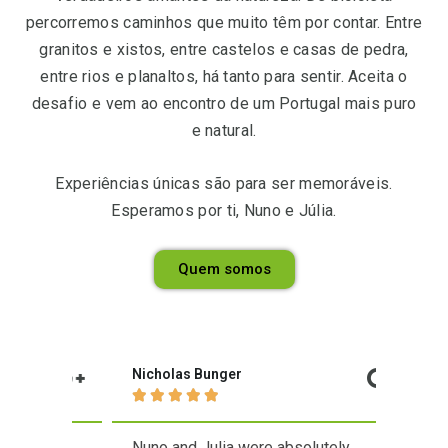
percorremos caminhos que muito têm por contar. Entre
granitos e xistos, entre castelos e casas de pedra,
entre rios e planaltos, há tanto para sentir. Aceita o
desafio e vem ao encontro de um Portugal mais puro
e natural.
Experiências únicas são para ser memoráveis.
Esperamos por ti, Nuno e Júlia.
Quem somos
Nicholas Bunger
Eline 







sil e
Nuno and Julia were absolutely
Nuno 