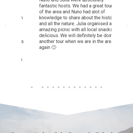
 das
fantastic hosts. We had a great tour
helpfu
of the area and Nuno had alot of
route 
, com
knowledge to share about the history
capab
 da
and all the nature. Julia organised an
then u
lanos
amazing picnic with all local snacks,
own p
m a
delicious. We will definitely be doing
were 
teigas
another tour when we are in the area
reall
s, o
again 🙂
it to 
za e
made 
aram.
acces
Would